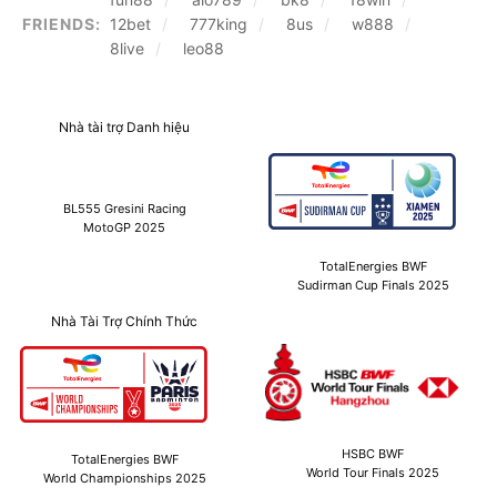
FRIENDS:
12bet
777king
8us
w888
8live
leo88
Nhà tài trợ Danh hiệu
BL555 Gresini Racing
MotoGP 2025
TotalEnergies BWF
Sudirman Cup Finals 2025
Nhà Tài Trợ Chính Thức
HSBC BWF
TotalEnergies BWF
World Tour Finals 2025
World Championships 2025