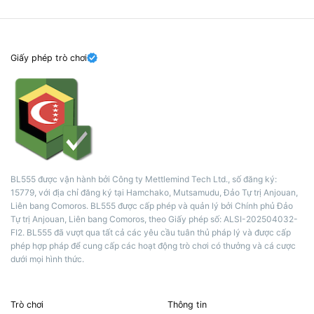
Giấy phép trò chơi
BL555 được vận hành bởi Công ty Mettlemind Tech Ltd., số đăng ký:
15779, với địa chỉ đăng ký tại Hamchako, Mutsamudu, Đảo Tự trị Anjouan,
Liên bang Comoros. BL555 được cấp phép và quản lý bởi Chính phủ Đảo
Tự trị Anjouan, Liên bang Comoros, theo Giấy phép số: ALSI-202504032-
FI2. BL555 đã vượt qua tất cả các yêu cầu tuân thủ pháp lý và được cấp
phép hợp pháp để cung cấp các hoạt động trò chơi có thưởng và cá cược
dưới mọi hình thức.
Trò chơi
Thông tin