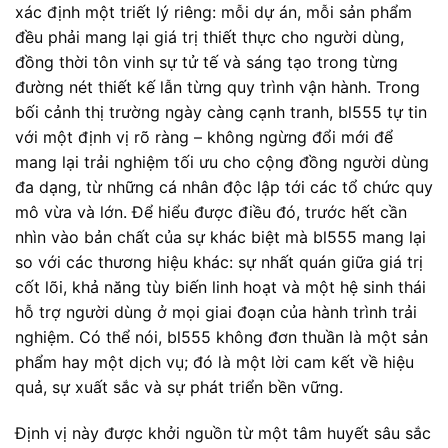
xác định một triết lý riêng: mỗi dự án, mỗi sản phẩm
đều phải mang lại giá trị thiết thực cho người dùng,
đồng thời tôn vinh sự tử tế và sáng tạo trong từng
đường nét thiết kế lẫn từng quy trình vận hành. Trong
bối cảnh thị trường ngày càng cạnh tranh, bl555 tự tin
với một định vị rõ ràng – không ngừng đổi mới để
mang lại trải nghiệm tối ưu cho cộng đồng người dùng
đa dạng, từ những cá nhân độc lập tới các tổ chức quy
mô vừa và lớn. Để hiểu được điều đó, trước hết cần
nhìn vào bản chất của sự khác biệt mà bl555 mang lại
so với các thương hiệu khác: sự nhất quán giữa giá trị
cốt lõi, khả năng tùy biến linh hoạt và một hệ sinh thái
hỗ trợ người dùng ở mọi giai đoạn của hành trình trải
nghiệm. Có thể nói, bl555 không đơn thuần là một sản
phẩm hay một dịch vụ; đó là một lời cam kết về hiệu
quả, sự xuất sắc và sự phát triển bền vững.
Định vị này được khởi nguồn từ một tâm huyết sâu sắc