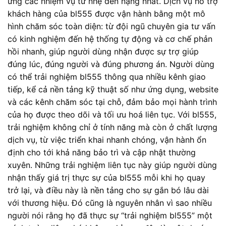
ứng các nhiệm vụ từ nhẹ đến nặng nhất. Dịch vụ hỗ trợ
khách hàng của bl555 được vận hành bằng một mô
hình chăm sóc toàn diện: từ đội ngũ chuyên gia tư vấn
có kinh nghiệm đến hệ thống tự động và cơ chế phản
hồi nhanh, giúp người dùng nhận được sự trợ giúp
đúng lúc, đúng người và đúng phương án. Người dùng
có thể trải nghiệm bl555 thông qua nhiều kênh giao
tiếp, kể cả nền tảng kỹ thuật số như ứng dụng, website
và các kênh chăm sóc tại chỗ, đảm bảo mọi hành trình
của họ được theo dõi và tối ưu hoá liên tục. Với bl555,
trải nghiệm không chỉ ở tính năng mà còn ở chất lượng
dịch vụ, từ việc triển khai nhanh chóng, vận hành ổn
định cho tới khả năng bảo trì và cập nhật thường
xuyên. Những trải nghiệm liên tục này giúp người dùng
nhận thấy giá trị thực sự của bl555 mỗi khi họ quay
trở lại, và điều này là nền tảng cho sự gắn bó lâu dài
với thương hiệu. Đó cũng là nguyên nhân vì sao nhiều
người nói rằng họ đã thực sự “trải nghiệm bl555” một