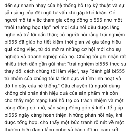
đến sự nhanh nhạy của hệ thống hỗ trợ kỹ thuật và sự
sẵn sàng của đội ngũ tư vấn khi gặp khó khăn. Có
người mô tả việc tham gia cộng đồng bl555 như một
“môi trường học tập” nơi mọi câu hỏi đều được lắng
nghe và trả lời cẩn thận; có người nói rằng trải nghiệm
bl555 đã giúp họ tiết kiệm thời gian và gia tăng hiệu
quả công việc, từ đó mở ra những cơ hội mới cho sự
nghiệp và doanh nghiệp của họ. Chúng tôi ghi nhận rất
nhiều trích dẫn gần gũi như: “trải nghiệm bl555 thực sự
thay đổi cách chúng tôi làm việc”, hay “đánh giá bl555
từ nhóm của chúng tôi là tích cực vì tính linh hoạt và
độ tin cậy của hệ thống.” Câu chuyện từ người dùng
không chỉ phản ánh hiệu quả của sản phẩm mà còn
cho thấy một mạng lưới hỗ trợ có trách nhiệm và một
cộng đồng cởi mở, sẵn sàng đóng góp ý kiến để giúp
bl555 ngày càng hoàn thiện. Những phản hồi này, khi
được tổng hợp, cho thấy một bức tranh rõ nét về một
thương hiệu đang lắng nghe và hành động, cam kết