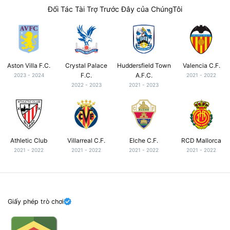
Đối Tác Tài Trợ Trước Đây của ChúngTôi
Aston Villa F.C.
Crystal Palace
Huddersfield Town
Valencia C.F.
F.C.
A.F.C.
2023 - 2024
2021 - 2022
2022 - 2023
2021 - 2023
Athletic Club
Villarreal C.F.
Elche C.F.
RCD Mallorca
2021 - 2022
2021 - 2022
2021 - 2022
2021 - 2022
Giấy phép trò chơi