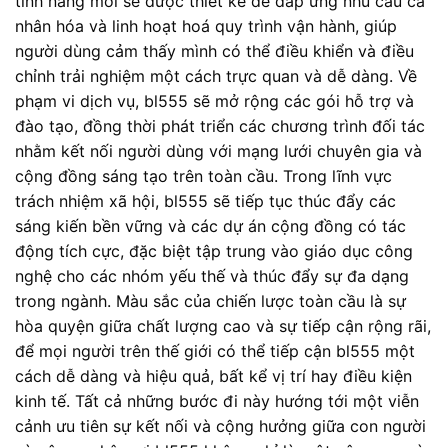
tính năng mới sẽ được thiết kế để đáp ứng nhu cầu cá
nhân hóa và linh hoạt hoá quy trình vận hành, giúp
người dùng cảm thấy mình có thể điều khiển và điều
chỉnh trải nghiệm một cách trực quan và dễ dàng. Về
phạm vi dịch vụ, bl555 sẽ mở rộng các gói hỗ trợ và
đào tạo, đồng thời phát triển các chương trình đối tác
nhằm kết nối người dùng với mạng lưới chuyên gia và
cộng đồng sáng tạo trên toàn cầu. Trong lĩnh vực
trách nhiệm xã hội, bl555 sẽ tiếp tục thúc đẩy các
sáng kiến bền vững và các dự án cộng đồng có tác
động tích cực, đặc biệt tập trung vào giáo dục công
nghệ cho các nhóm yếu thế và thúc đẩy sự đa dạng
trong ngành. Màu sắc của chiến lược toàn cầu là sự
hòa quyện giữa chất lượng cao và sự tiếp cận rộng rãi,
để mọi người trên thế giới có thể tiếp cận bl555 một
cách dễ dàng và hiệu quả, bất kể vị trí hay điều kiện
kinh tế. Tất cả những bước đi này hướng tới một viễn
cảnh ưu tiên sự kết nối và cộng hưởng giữa con người