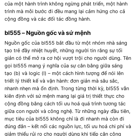
của một hành trình không ngừng phát triển, một hành
trình mà mỗi bước đi đều mang lại cảm hứng cho cả
cộng đồng và các đối tác đồng hành.
bl555 – Nguồn gốc và sứ mệnh
Nguồn gốc của bl555 bắt đầu từ một nhóm nhà sáng
tạo trẻ đầy nhiệt huyết, những người tin rằng sự tối
giản có thể mở ra cơ hội vượt trội cho người dùng. Tên
gọi bl555 mang ý nghĩa của sự cân bằng giữa sáng
tạo (b) và logic (l) – một cách hình tượng để nói lên
triết lý thiết kế và vận hành: đơn giản mà sâu sắc,
nhanh nhẹn mà ổn định. Trong từng thời kỳ, bl555 vẫn
kiên định với sứ mệnh mang lại giá trị thiết thực cho
cộng đồng bằng cách tối ưu hoá quá trình tương tác
giữa con người và công nghệ. Từ những ngày đầu tiên,
mục tiêu của bl555 không chỉ là đi nhanh mà còn đi
đúng đắn – kết nối các nguồn lực, tối ưu hoá chi phí và
giảm thiểu rủi ro cho người dùng khi tiếp cận công