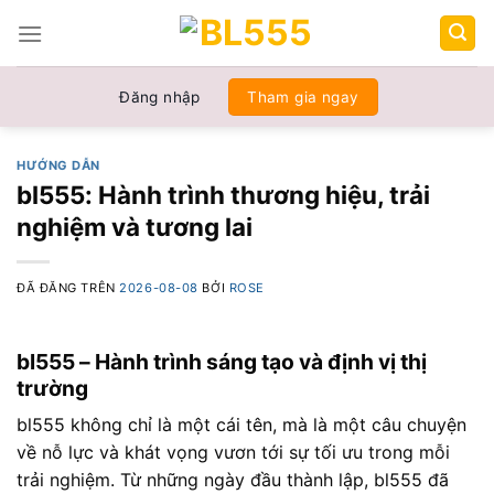
Chuyển
đến
nội
dung
Đăng nhập
Tham gia ngay
HƯỚNG DẪN
bl555: Hành trình thương hiệu, trải
nghiệm và tương lai
ĐÃ ĐĂNG TRÊN
2026-08-08
BỞI
ROSE
bl555 – Hành trình sáng tạo và định vị thị
trường
bl555 không chỉ là một cái tên, mà là một câu chuyện
về nỗ lực và khát vọng vươn tới sự tối ưu trong mỗi
trải nghiệm. Từ những ngày đầu thành lập, bl555 đã