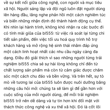
về sự kết nối giữa công nghệ, con người và mục tiêu
xã hội. Người sáng lập và đội ngũ luôn đặt người dùng
lên hàng đầu, lắng nghe phản hồi một cách nghiêm túc
và biến những nhận định đó thành hành động cụ thể.
Khi nhìn lại hành trình, không khó nhận ra các bước đi
có tính mài giũa của bl555: từ việc rà soát lại từng chi
tiết sản phẩm, đến việc tối ưu hoá quy trình hỗ trợ
khách hàng và mở rộng hệ sinh thái nhằm đáp ứng
một cách linh hoạt nhất các nhu cầu ngày càng đa
dạng. Điều đó giải thích vì sao những người từng trải
nghiệm bl555 chia sẻ sự hài lòng không chỉ đến từ
chất lượng sản phẩm mà còn từ cảm giác được chăm
sóc một cách chu đáo và bền vững. Và trên hết, sự tò
mò về tương lai của bl555 luôn được nuôi dưỡng bằng
những câu hỏi mở: chúng ta sẽ làm gì để gần hơn với
cuộc sống của mỗi người dùng, để mỗi trải nghiệm
bl555 trở nên dễ dàng và tự tin hơn khi đối mặt với
thách thức công nghệ và xu thế xã hội. Đó là cốt lõi