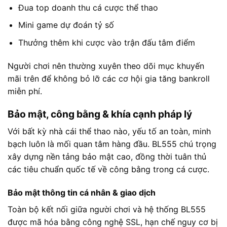
Đua top doanh thu cá cược thể thao
Mini game dự đoán tỷ số
Thưởng thêm khi cược vào trận đấu tâm điểm
Người chơi nên thường xuyên theo dõi mục khuyến
mãi trên
để không bỏ lỡ các cơ hội gia tăng bankroll
miễn phí.
Bảo mật, công bằng & khía cạnh pháp lý
Với bất kỳ nhà cái thể thao nào, yếu tố an toàn, minh
bạch luôn là mối quan tâm hàng đầu. BL555 chú trọng
xây dựng nền tảng bảo mật cao, đồng thời tuân thủ
các tiêu chuẩn quốc tế về công bằng trong cá cược.
Bảo mật thông tin cá nhân & giao dịch
Toàn bộ kết nối giữa người chơi và hệ thống BL555
được mã hóa bằng công nghệ SSL, hạn chế nguy cơ bị