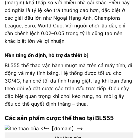
(margin) khá thấp so với nhiều nhà cái khác. Điều này
có nghĩa là tỷ lệ kèo trả thưởng cao hơn, đặc biệt ở
các giải đấu lớn như Ngoại Hạng Anh, Champions
League, Euro, World Cup. Với người chơi lâu dài, chỉ
cần chênh lệch 0.02–0.05 trong tỷ lệ cũng tạo nên
khác biệt lớn về lợi nhuận.
Nền tảng ổn định, hỗ trợ đa thiết bị
BL555 thể thao vận hành mượt mà trên cả máy tính, di
động và máy tính bảng. Hệ thống được tối ưu cho
3G/4G, hạn chế tối đa tình trạng giật, lag khi bạn đang
theo dõi và đặt cược các trận đấu trực tiếp. Điều này
đặc biệt quan trọng khi chơi kèo rung, nơi mỗi giây
đều có thể quyết định thắng – thua.
Các sản phẩm cược thể thao tại BL555
the thao của
.