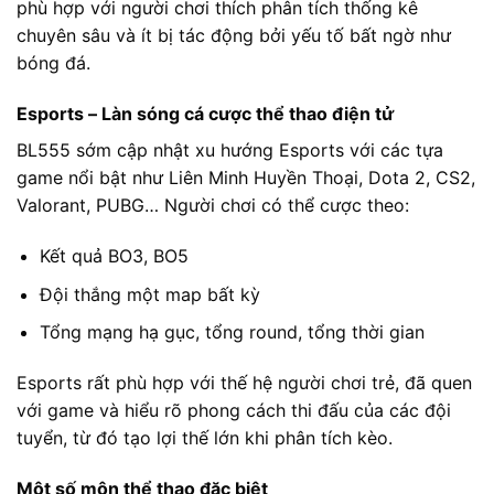
phù hợp với người chơi thích phân tích thống kê
chuyên sâu và ít bị tác động bởi yếu tố bất ngờ như
bóng đá.
Esports – Làn sóng cá cược thể thao điện tử
BL555 sớm cập nhật xu hướng Esports với các tựa
game nổi bật như Liên Minh Huyền Thoại, Dota 2, CS2,
Valorant, PUBG… Người chơi có thể cược theo:
Kết quả BO3, BO5
Đội thắng một map bất kỳ
Tổng mạng hạ gục, tổng round, tổng thời gian
Esports rất phù hợp với thế hệ người chơi trẻ, đã quen
với game và hiểu rõ phong cách thi đấu của các đội
tuyển, từ đó tạo lợi thế lớn khi phân tích kèo.
Một số môn thể thao đặc biệt