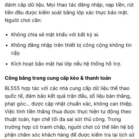
đánh cắp dữ liệu. Mọi thao tác đăng nhập, nạp tiền, rút
tiền đều được kiểm soát bằng lớp xác thực bảo mật.
Người chơi cần:
Không chia sẻ mật khẩu với bất kỳ ai.
Không đăng nhập trên thiết bị công cộng không tin
cậy.
Kích hoạt bảo mật hai lớp nếu hệ thống hỗ trợ.
Công bằng trong cung cấp kèo & thanh toán
BL555 hợp tác với các nhà cung cấp dữ liệu thể thao
quốc tế, đảm bảo kết quả trận đấu, số liệu bàn thắng,
phạt góc… được cập nhật chuẩn xác, không can thiệp.
Việc tính tiền thắng thua được thực hiện tự động theo
thuật toán, hạn chế tối đa sai sót thủ công. Trong
trường hợp có tranh chấp, người chơi có thể liên hệ bộ
phận chăm sóc khách hàng để được kiểm tra lại lịch sử