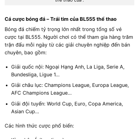
Cá cược bóng đá – Trái tim của BL555 thể thao
Bóng đá chiếm tỷ trọng lớn nhất trong tổng số vé
cược tại BL555. Người chơi có thể tham gia hàng trăm
trận đấu mỗi ngày từ các giải chuyên nghiệp đến bán
chuyên, bao gồm:
Giải quốc nội: Ngoại Hạng Anh, La Liga, Serie A,
Bundesliga, Ligue 1…
Giải châu lục: Champions League, Europa League,
AFC Champions League…
Giải đội tuyển: World Cup, Euro, Copa America,
Asian Cup…
Các hình thức cược phổ biến: