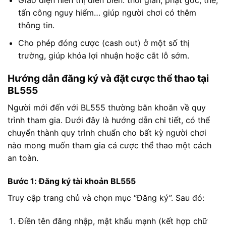
tấn công nguy hiểm… giúp người chơi có thêm
thông tin.
Cho phép đóng cược (cash out) ở một số thị
trường, giúp khóa lợi nhuận hoặc cắt lỗ sớm.
Hướng dẫn đăng ký và đặt cược thể thao tại
BL555
Người mới đến với BL555 thường băn khoăn về quy
trình tham gia. Dưới đây là hướng dẫn chi tiết, có thể
chuyển thành quy trình chuẩn cho bất kỳ người chơi
nào mong muốn tham gia cá cược thể thao một cách
an toàn.
Bước 1: Đăng ký tài khoản BL555
Truy cập trang chủ
và chọn mục “Đăng ký”. Sau đó:
Điền tên đăng nhập, mật khẩu mạnh (kết hợp chữ