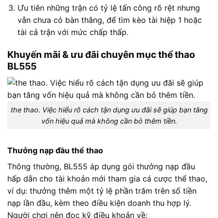
Ưu tiên những trận có tỷ lệ tấn công rõ rệt nhưng
vẫn chưa có bàn thắng, để tìm kèo tài hiệp 1 hoặc
tài cả trận với mức chấp thấp.
Khuyến mãi & ưu đãi chuyên mục thể thao
BL555
the thao. Việc hiểu rõ cách tận dụng ưu đãi sẽ giúp bạn tăng
vốn hiệu quả mà không cần bỏ thêm tiền.
Thưởng nạp đầu thể thao
Thông thường, BL555 áp dụng gói thưởng nạp đầu
hấp dẫn cho tài khoản mới tham gia cá cược thể thao,
ví dụ: thưởng thêm một tỷ lệ phần trăm trên số tiền
nạp lần đầu, kèm theo điều kiện doanh thu hợp lý.
Người chơi nên đọc kỹ điều khoản về: