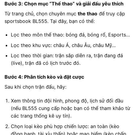
Bước 3: Chọn mục “Thể thao” và giải đấu yêu thích
Từ trang chủ, chọn chuyên mục
the thao
để truy cập
sportsbook BL555. Tại đây, bạn có thể:
Lọc theo môn thể thao: bóng đá, bóng rổ, Esports…
Lọc theo khu vực: châu Á, châu Âu, châu Mỹ…
Lọc theo thời gian: trận sắp diễn ra, trận đang đá
(live), trận đã có lịch trước đó.
Bước 4: Phân tích kèo và đặt cược
Sau khi chọn trận đấu, hãy:
Xem thông tin đội hình, phong độ, lịch sử đối đầu
(nếu BL555 cung cấp hoặc bạn có thể tham khảo từ
các trang thống kê uy tín).
Chọn loại kèo phù hợp chiến lược: an toàn (kèo
đồng banh, tài xỉu thấp) hoặc mạo hiểm (kèo chấp