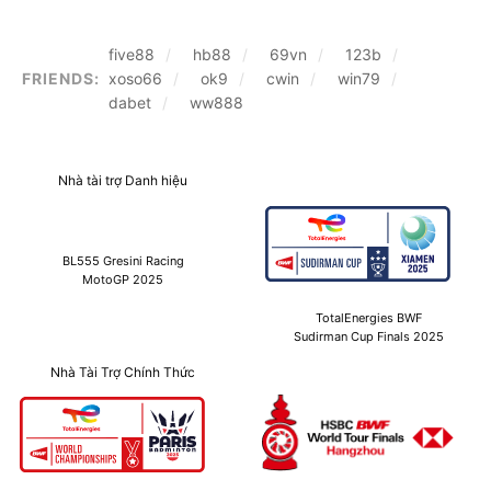
five88
hb88
69vn
123b
FRIENDS:
xoso66
ok9
cwin
win79
dabet
ww888
Nhà tài trợ Danh hiệu
BL555 Gresini Racing
MotoGP 2025
TotalEnergies BWF
Sudirman Cup Finals 2025
Nhà Tài Trợ Chính Thức