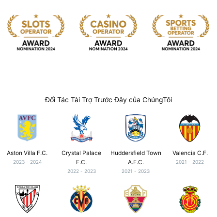
Đối Tác Tài Trợ Trước Đây của ChúngTôi
Aston Villa F.C.
Crystal Palace
Huddersfield Town
Valencia C.F.
F.C.
A.F.C.
2023 - 2024
2021 - 2022
2022 - 2023
2021 - 2023