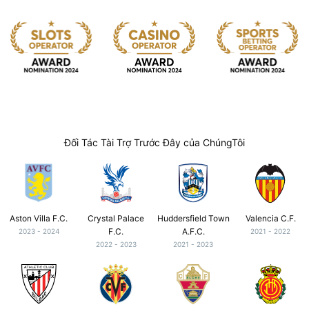
Đối Tác Tài Trợ Trước Đây của ChúngTôi
Aston Villa F.C.
Crystal Palace
Huddersfield Town
Valencia C.F.
F.C.
A.F.C.
2023 - 2024
2021 - 2022
2022 - 2023
2021 - 2023