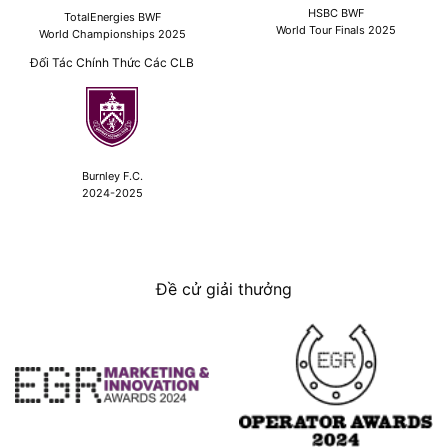
HSBC BWF
TotalEnergies BWF
World Tour Finals 2025
World Championships 2025
Đối Tác Chính Thức Các CLB
Burnley F.C.
2024-2025
Đề cử giải thưởng