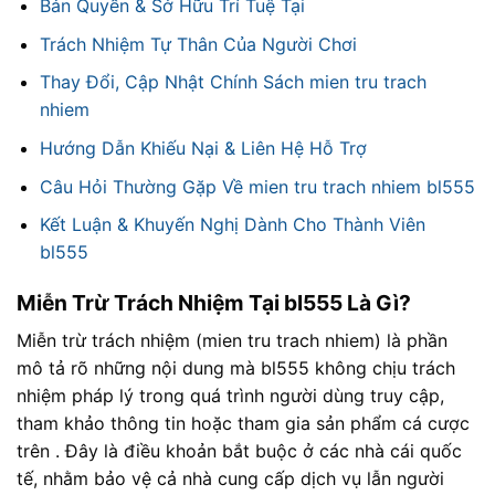
Bản Quyền & Sở Hữu Trí Tuệ Tại
Trách Nhiệm Tự Thân Của Người Chơi
Thay Đổi, Cập Nhật Chính Sách mien tru trach
nhiem
Hướng Dẫn Khiếu Nại & Liên Hệ Hỗ Trợ
Câu Hỏi Thường Gặp Về mien tru trach nhiem bl555
Kết Luận & Khuyến Nghị Dành Cho Thành Viên
bl555
Miễn Trừ Trách Nhiệm Tại bl555 Là Gì?
Miễn trừ trách nhiệm (mien tru trach nhiem) là phần
mô tả rõ những nội dung mà bl555 không chịu trách
nhiệm pháp lý trong quá trình người dùng truy cập,
tham khảo thông tin hoặc tham gia sản phẩm cá cược
trên
. Đây là điều khoản bắt buộc ở các nhà cái quốc
tế, nhằm bảo vệ cả nhà cung cấp dịch vụ lẫn người