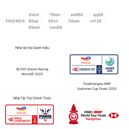
shbet
78win
ae888
qq88
FRIENDS:
88aa
69vn
58win
vn138
99win
ken88
Nhà tài trợ Danh hiệu
BL555 Gresini Racing
MotoGP 2025
TotalEnergies BWF
Sudirman Cup Finals 2025
Nhà Tài Trợ Chính Thức