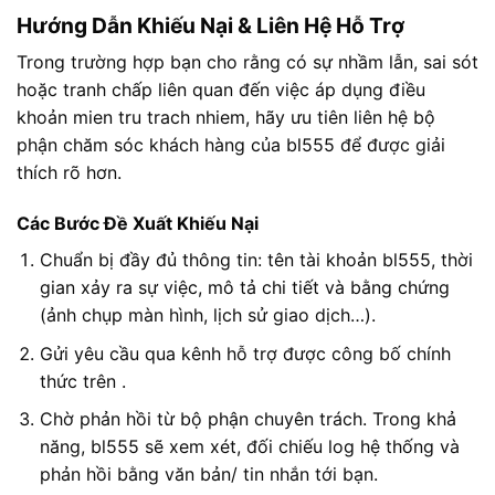
Hướng Dẫn Khiếu Nại & Liên Hệ Hỗ Trợ
Trong trường hợp bạn cho rằng có sự nhầm lẫn, sai sót
hoặc tranh chấp liên quan đến việc áp dụng điều
khoản mien tru trach nhiem, hãy ưu tiên liên hệ bộ
phận chăm sóc khách hàng của bl555 để được giải
thích rõ hơn.
Các Bước Đề Xuất Khiếu Nại
Chuẩn bị đầy đủ thông tin: tên tài khoản bl555, thời
gian xảy ra sự việc, mô tả chi tiết và bằng chứng
(ảnh chụp màn hình, lịch sử giao dịch…).
Gửi yêu cầu qua kênh hỗ trợ được công bố chính
thức trên
.
Chờ phản hồi từ bộ phận chuyên trách. Trong khả
năng, bl555 sẽ xem xét, đối chiếu log hệ thống và
phản hồi bằng văn bản/ tin nhắn tới bạn.