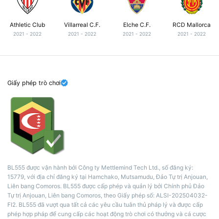
Athletic Club
Villarreal C.F.
Elche C.F.
RCD Mallorca
2021 - 2022
2021 - 2022
2021 - 2022
2021 - 2022
Giấy phép trò chơi
BL555 được vận hành bởi Công ty Mettlemind Tech Ltd., số đăng ký:
15779, với địa chỉ đăng ký tại Hamchako, Mutsamudu, Đảo Tự trị Anjouan,
Liên bang Comoros. BL555 được cấp phép và quản lý bởi Chính phủ Đảo
Tự trị Anjouan, Liên bang Comoros, theo Giấy phép số: ALSI-202504032-
FI2. BL555 đã vượt qua tất cả các yêu cầu tuân thủ pháp lý và được cấp
phép hợp pháp để cung cấp các hoạt động trò chơi có thưởng và cá cược