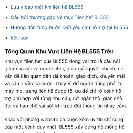
Lưu ý bảo mật khi liên hệ BL555
Câu hỏi thường gặp về mục “lien he” BL555
Hướng dẫn từng bước: Gửi yêu cầu hỗ trợ tại BL555
Kết luận
Tổng Quan Khu Vực Liên Hệ BL555 Trên
Khu vực “lien he” của BL555 đóng vai trò là cầu nối
giữa nhà cái và người chơi, giúp giải quyết nhanh mọi
vấn đề liên quan đến tài khoản, giao dịch, khuyến mãi
và sản phẩm cá cược. Thay vì để người dùng phải tự
mày mò, trang liên hệ được tối ưu để chỉ rõ kênh hỗ
trợ phù hợp với từng nhu cầu, rút ngắn thời gian chờ
đợi và hạn chế sai sót khi trao đổi thông tin nhạy cảm.
Khác với những website cá cược kém uy tín chỉ cung
cấp một kênh duy nhất, BL555 xây dựng hệ thống hỗ