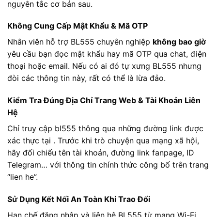
nguyên tắc cơ bản sau.
Không Cung Cấp Mật Khẩu & Mã OTP
Nhân viên hỗ trợ BL555 chuyên nghiệp
không bao giờ
yêu cầu bạn đọc mật khẩu hay mã OTP qua chat, điện
thoại hoặc email. Nếu có ai đó tự xưng BL555 nhưng
đòi các thông tin này, rất có thể là lừa đảo.
Kiểm Tra Đúng Địa Chỉ Trang Web & Tài Khoản Liên
Hệ
Chỉ truy cập bl555 thông qua những đường link được
xác thực tại
. Trước khi trò chuyện qua mạng xã hội,
hãy đối chiếu tên tài khoản, đường link fanpage, ID
Telegram… với thông tin chính thức công bố trên trang
“lien he”.
Sử Dụng Kết Nối An Toàn Khi Trao Đổi
Hạn chế đăng nhập và liên hệ BL555 từ mạng Wi-Fi