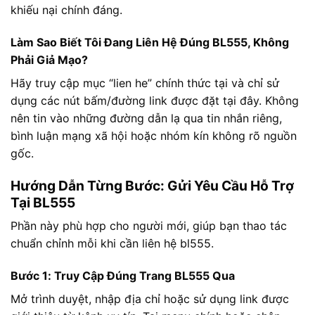
khiếu nại chính đáng.
Làm Sao Biết Tôi Đang Liên Hệ Đúng BL555, Không
Phải Giả Mạo?
Hãy truy cập mục “lien he” chính thức tại
và chỉ sử
dụng các nút bấm/đường link được đặt tại đây. Không
nên tin vào những đường dẫn lạ qua tin nhắn riêng,
bình luận mạng xã hội hoặc nhóm kín không rõ nguồn
gốc.
Hướng Dẫn Từng Bước: Gửi Yêu Cầu Hỗ Trợ
Tại BL555
Phần này phù hợp cho người mới, giúp bạn thao tác
chuẩn chỉnh mỗi khi cần liên hệ bl555.
Bước 1: Truy Cập Đúng Trang BL555 Qua
Mở trình duyệt, nhập địa chỉ
hoặc sử dụng link được