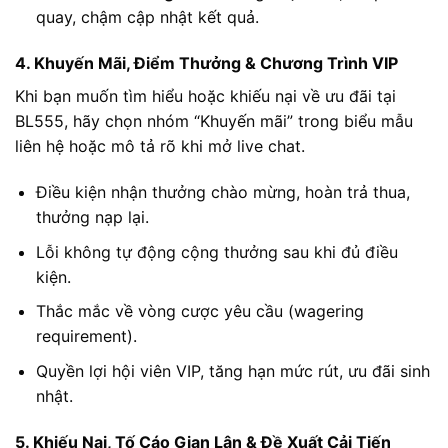
quay, chậm cập nhật kết quả.
4. Khuyến Mãi, Điểm Thưởng & Chương Trình VIP
Khi bạn muốn tìm hiểu hoặc khiếu nại về ưu đãi tại
BL555, hãy chọn nhóm “Khuyến mãi” trong biểu mẫu
liên hệ hoặc mô tả rõ khi mở live chat.
Điều kiện nhận thưởng chào mừng, hoàn trả thua,
thưởng nạp lại.
Lỗi không tự động cộng thưởng sau khi đủ điều
kiện.
Thắc mắc về vòng cược yêu cầu (wagering
requirement).
Quyền lợi hội viên VIP, tăng hạn mức rút, ưu đãi sinh
nhật.
5. Khiếu Nại, Tố Cáo Gian Lận & Đề Xuất Cải Tiến