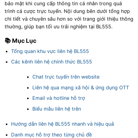
bảo mật khi cung cấp thông tin cá nhân trong quá
trình cá cược trực tuyến. Nội dung bên dưới tổng hợp
chi tiết và chuyên sâu hơn so với trang giới thiệu thông
thường, giúp bạn tối ưu trải nghiệm tại BL555.
📚 Mục Lục
Tổng quan khu vực liên hệ BL555
Các kênh liên hệ chính thức BL555
Chat trực tuyến trên website
Liên hệ qua mạng xã hội & ứng dụng OTT
Email và hotline hỗ trợ
Biểu mẫu liên hệ trên
Hướng dẫn liên hệ BL555 nhanh và hiệu quả
Danh mục hỗ trợ theo từng chủ đề