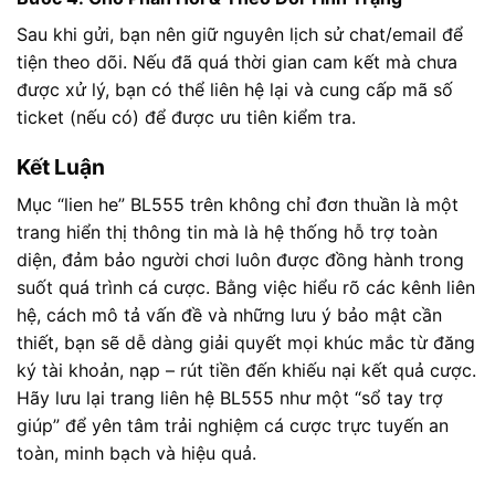
Sau khi gửi, bạn nên giữ nguyên lịch sử chat/email để
tiện theo dõi. Nếu đã quá thời gian cam kết mà chưa
được xử lý, bạn có thể liên hệ lại và cung cấp mã số
ticket (nếu có) để được ưu tiên kiểm tra.
Kết Luận
Mục “lien he” BL555 trên
không chỉ đơn thuần là một
trang hiển thị thông tin mà là hệ thống hỗ trợ toàn
diện, đảm bảo người chơi luôn được đồng hành trong
suốt quá trình cá cược. Bằng việc hiểu rõ các kênh liên
hệ, cách mô tả vấn đề và những lưu ý bảo mật cần
thiết, bạn sẽ dễ dàng giải quyết mọi khúc mắc từ đăng
ký tài khoản, nạp – rút tiền đến khiếu nại kết quả cược.
Hãy lưu lại trang liên hệ BL555 như một “sổ tay trợ
giúp” để yên tâm trải nghiệm cá cược trực tuyến an
toàn, minh bạch và hiệu quả.